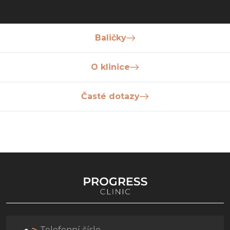
Baličky
O klinice
Časté dotazy
Telefonní číslo