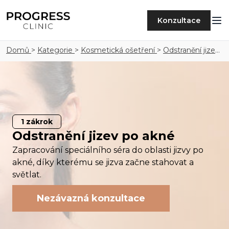
Konzultace
Domů
>
Kategorie
>
Kosmetická ošetření
>
Odstranění jizev
po akné
1
zákrok
Odstranění jizev po akné
Zapracování speciálního séra do oblasti jizvy po
akné, díky kterému se jizva začne stahovat a
světlat.
Nezávazná konzultace