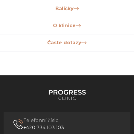
Baličky
O klinice
Časté dotazy
Telefonní číslo
+420 734 103 103