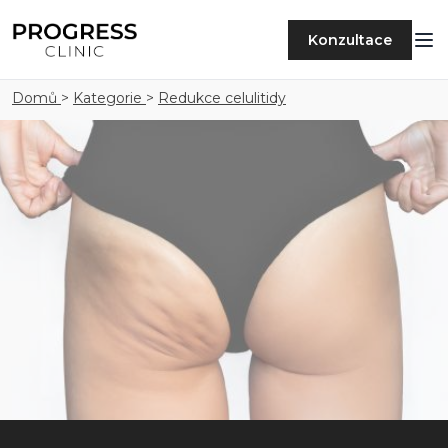
Konzultace
Domů
>
Kategorie
>
Redukce celulitidy