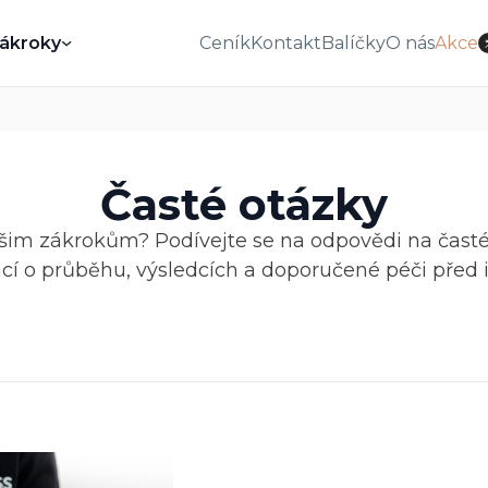
ákroky
Ceník
Kontakt
Balíčky
O nás
Akce
Časté otázky
šim zákrokům? Podívejte se na odpovědi na časté 
cí o průběhu, výsledcích a doporučené péči před 