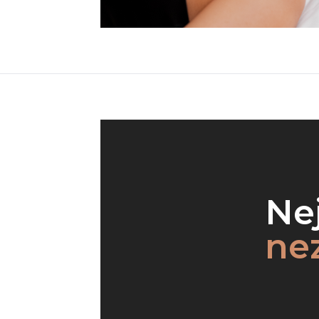
Nej
ne