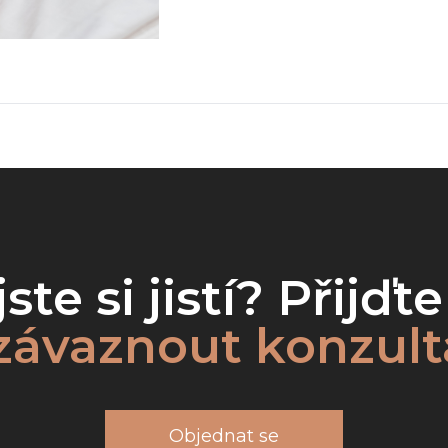
ste si jistí? Přijďt
závaznout konzulta
Objednat se