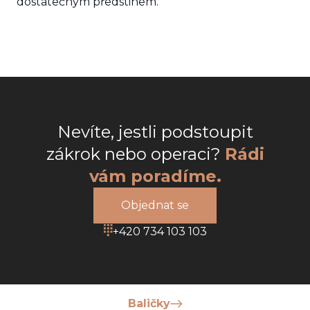
dostatečným předstihem.
Nevíte, jestli podstoupit
zákrok nebo operaci?
Rádi
vám poradíme.
Objednat se
+420 734 103 103
Baličky